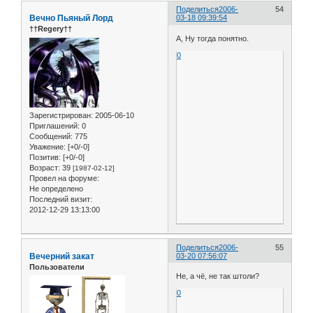
Поделиться
2006-
54
Вечно Пьяный Лорд
03-18 09:39:54
††Regery††
А, Ну тогда понятно.
0
Зарегистрирован
: 2005-06-10
Приглашений:
0
Сообщений:
775
Уважение:
[+0/-0]
Позитив:
[+0/-0]
Возраст:
39
[1987-02-12]
Провел на форуме:
Не определено
Последний визит:
2012-12-29 13:13:00
Поделиться
2006-
55
Вечерний закат
03-20 07:56:07
Пользователи
Не, а чё, не так штоли?
0