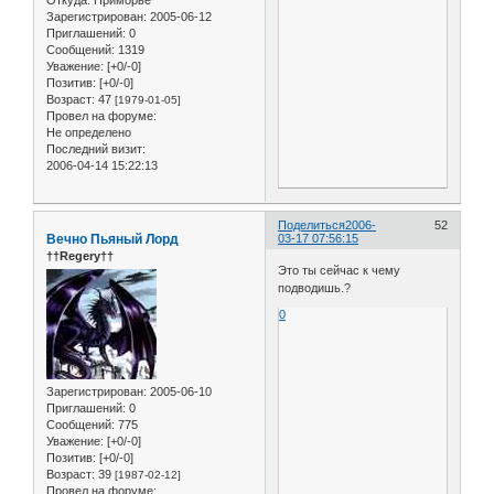
Зарегистрирован
: 2005-06-12
Приглашений:
0
Сообщений:
1319
Уважение:
[+0/-0]
Позитив:
[+0/-0]
Возраст:
47
[1979-01-05]
Провел на форуме:
Не определено
Последний визит:
2006-04-14 15:22:13
Поделиться
2006-
52
Вечно Пьяный Лорд
03-17 07:56:15
††Regery††
Это ты сейчас к чему
подводишь.?
0
Зарегистрирован
: 2005-06-10
Приглашений:
0
Сообщений:
775
Уважение:
[+0/-0]
Позитив:
[+0/-0]
Возраст:
39
[1987-02-12]
Провел на форуме: