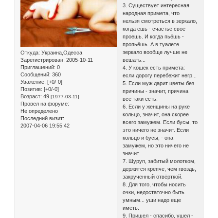
3. Существует интересная
народная примета, что
нельзя смотреться в зеркало,
когда ешь - счастье своё
проешь. И когда пьёшь -
пропьёшь. А в туалете
зеркало вообще лучше не
Откуда:
Украина,Одесса
Зарегистрирован
: 2005-10-11
вешать...
Приглашений:
0
4. У кошек есть примета:
Сообщений:
360
если дорогу перебежит негр...
Уважение:
[+0/-0]
5. Если муж дарит цветы без
Позитив:
[+0/-0]
причины - значит, причина
Возраст:
49
[1977-03-11]
все таки есть.
Провел на форуме:
6. Если у женщины на руке
Не определено
кольцо, значит, она скорее
Последний визит:
всего замужем. Если бусы, то
2007-04-06 19:55:42
это ничего не значит. Если
кольцо и бусы, - она
замужем, но это ничего не
значит
7. Шуруп, забитый молотком,
держится крепче, чем гвоздь,
закрученный отвёрткой.
8. Для того, чтобы носить
очки, недостаточно быть
умным... уши надо еще
иметь.
9. Пришел - спасибо, ушел -