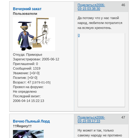
Поделиться
2006-
46
Вечерний закат
03-15 03:38:30
Пользователи
Да потому что у нас такой
народ, любители потратится
на всякую хренотень.
0
Откуда:
Приморье
Зарегистрирован
: 2005-06-12
Приглашений:
0
Сообщений:
1319
Уважение:
[+0/-0]
Позитив:
[+0/-0]
Возраст:
47
[1979-01-05]
Провел на форуме:
Не определено
Последний визит:
2006-04-14 15:22:13
Поделиться
2006-
47
Вечно Пьяный Лорд
03-15 09:17:33
††Regery††
Ну может и так, только
самому народу не противно