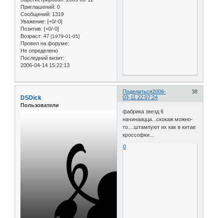
Приглашений:
0
Сообщений:
1319
Уважение:
[+0/-0]
Позитив:
[+0/-0]
Возраст:
47
[1979-01-05]
Провел на форуме:
Не определено
Последний визит:
2006-04-14 15:22:13
Поделиться
2006-
38
DSDick
03-11 22:07:24
Пользователи
фабрика звезд 6
начинаицца...скокаж можно-
то....штампуют их как в китае
кроссофки...
0