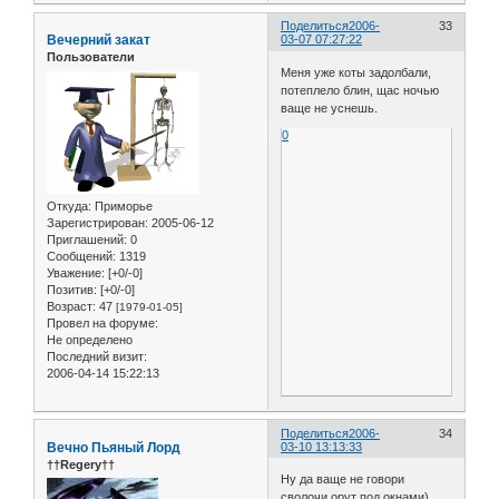
Поделиться
2006-
33
Вечерний закат
03-07 07:27:22
Пользователи
Меня уже коты задолбали,
потеплело блин, щас ночью
ваще не уснешь.
0
Откуда:
Приморье
Зарегистрирован
: 2005-06-12
Приглашений:
0
Сообщений:
1319
Уважение:
[+0/-0]
Позитив:
[+0/-0]
Возраст:
47
[1979-01-05]
Провел на форуме:
Не определено
Последний визит:
2006-04-14 15:22:13
Поделиться
2006-
34
Вечно Пьяный Лорд
03-10 13:13:33
††Regery††
Ну да ваще не говори
сволочи орут под окнами)