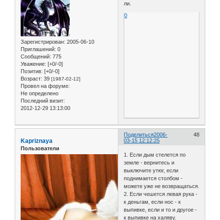
ли.
0
Зарегистрирован
: 2005-06-10
Приглашений:
0
Сообщений:
775
Уважение:
[+0/-0]
Позитив:
[+0/-0]
Возраст:
39
[1987-02-12]
Провел на форуме:
Не определено
Последний визит:
2012-12-29 13:13:00
Поделиться
2006-
48
Kapriznaya
03-15 12:12:25
Пользователи
1. Если дым стелется по
земле - вернитесь и
выключите утюг, если
поднимается столбом -
можете уже не возвращаться.
2. Если чешется левая рука -
к деньгам, если нос - к
выпивке, если и то и другое -
к выпивке на халяву.