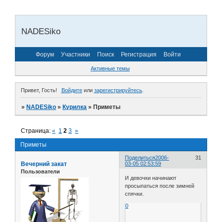
NADESiko
Форум
Участники
Поиск
Регистрация
Войти
Активные темы
Привет, Гость!
Войдите
или
зарегистрируйтесь
.
»
NADESiko
»
Курилка
»
Приметы
Страница:
«
1
2
3
»
Приметы
Поделиться
2006-
31
Вечерний закат
03-05 02:53:59
Пользователи
И девочки начинают
просыпаться после зимней
спячки.
0