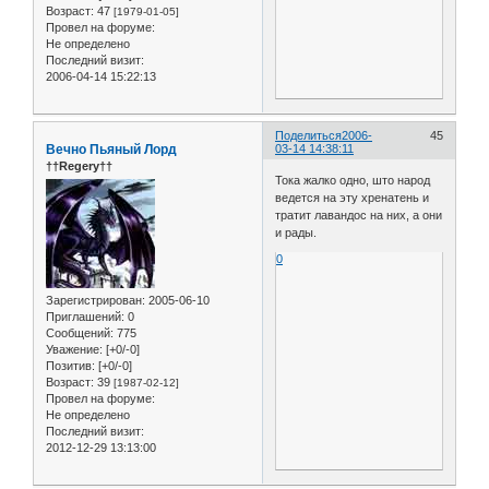
Возраст:
47
[1979-01-05]
Провел на форуме:
Не определено
Последний визит:
2006-04-14 15:22:13
Поделиться
2006-
45
Вечно Пьяный Лорд
03-14 14:38:11
††Regery††
Тока жалко одно, што народ
ведется на эту хренатень и
тратит лавандос на них, а они
и рады.
0
Зарегистрирован
: 2005-06-10
Приглашений:
0
Сообщений:
775
Уважение:
[+0/-0]
Позитив:
[+0/-0]
Возраст:
39
[1987-02-12]
Провел на форуме:
Не определено
Последний визит:
2012-12-29 13:13:00