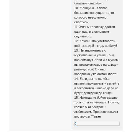
большое спасибо...
10. Женщина - слабое,
беззащитное существо, от
которого невозможно
спастись.
11. Жизнь человеку даётся
один раз, и в основном
случайно...
12. Хочешь почувствовать
себя звездой - сядь на ёлку!
13. Не знакомьтесь с
мужчинами на улице - они
вас обманут. Если и с мужем
вы познакомились на улице -
разводитесь. Он вас
наверняка уже обманывает.
14. Если, вы по ошибке
выпили проявитель - выпейте
и закрепитель, иначе дело не
будет доведено до конца.
15. Никогда не бойся делать
то, что ты не умеешь. Помни,
ковчег был построен
любителем. Профессионалы
построили "Титан
0