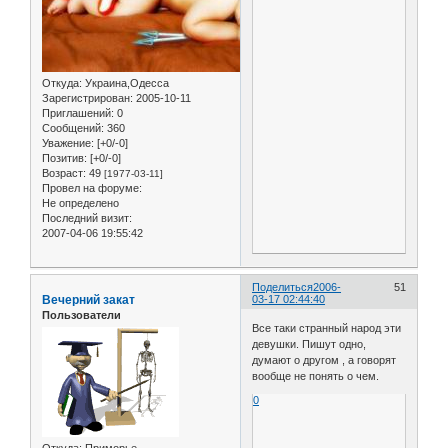
Откуда:
Украина,Одесса
Зарегистрирован
: 2005-10-11
Приглашений:
0
Сообщений:
360
Уважение:
[+0/-0]
Позитив:
[+0/-0]
Возраст:
49
[1977-03-11]
Провел на форуме:
Не определено
Последний визит:
2007-04-06 19:55:42
Поделиться
2006-
51
Вечерний закат
03-17 02:44:40
Пользователи
Все таки странный народ эти
девушки. Пишут одно,
думают о другом , а говорят
вообще не понять о чем.
0
Откуда:
Приморье