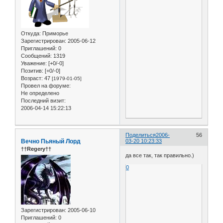
Откуда:
Приморье
Зарегистрирован
: 2005-06-12
Приглашений:
0
Сообщений:
1319
Уважение:
[+0/-0]
Позитив:
[+0/-0]
Возраст:
47
[1979-01-05]
Провел на форуме:
Не определено
Последний визит:
2006-04-14 15:22:13
Поделиться
2006-
56
Вечно Пьяный Лорд
03-20 10:23:33
††Regery††
да все так, так правильно.)
0
Зарегистрирован
: 2005-06-10
Приглашений:
0