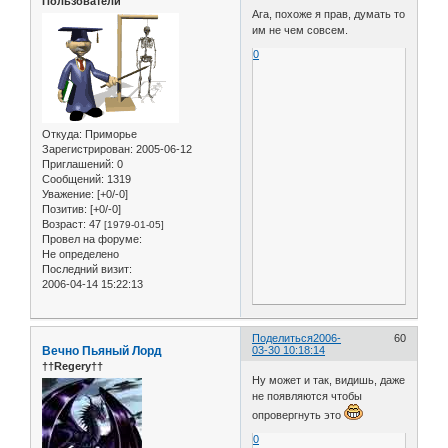
Пользователи
Ага, похоже я прав, думать то
им не чем совсем.
0
Откуда:
Приморье
Зарегистрирован
: 2005-06-12
Приглашений:
0
Сообщений:
1319
Уважение:
[+0/-0]
Позитив:
[+0/-0]
Возраст:
47
[1979-01-05]
Провел на форуме:
Не определено
Последний визит:
2006-04-14 15:22:13
Поделиться
2006-
60
Вечно Пьяный Лорд
03-30 10:18:14
††Regery††
Ну может и так, видишь, даже
не появляются чтобы
опровергнуть это
0