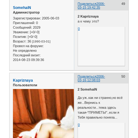
Поделиться
2006-
49
SomehaiN
03-15 19:42:35
Администратор
2 Kapriznaya
Зарегистрирован
: 2005-06-03
а к чему это?
Приглашений:
0
Сообщений:
2029
0
Уважение:
[+0/-0]
Позитив:
[+0/-0]
Возраст:
36
[1990-03-01]
Провел на форуме:
Не определено
Последний визит:
2014-08-23 09:39:36
Поделиться
2006-
50
Kapriznaya
03-16 12:08:03
Пользователи
2 SomehaiN
Да уж..как ни странно,но всё
же...Вернись к
реальности...тема здесь
такая-"ПРИМЕТЫ"..если я
Тебя правильно поняла...
0