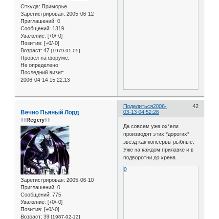
Откуда:
Приморье
Зарегистрирован
: 2005-06-12
Приглашений:
0
Сообщений:
1319
Уважение:
[+0/-0]
Позитив:
[+0/-0]
Возраст:
47
[1979-01-05]
Провел на форуме:
Не определено
Последний визит:
2006-04-14 15:22:13
Поделиться
2006-
42
Вечно Пьяный Лорд
03-13 04:52:28
††Regery††
Да совсем уже ох*ели
производят этих *дорогих*
звезд как консервы рыбные.
Уже на каждом прилавке и в
подворотни до хрена.
0
Зарегистрирован
: 2005-06-10
Приглашений:
0
Сообщений:
775
Уважение:
[+0/-0]
Позитив:
[+0/-0]
Возраст:
39
[1987-02-12]