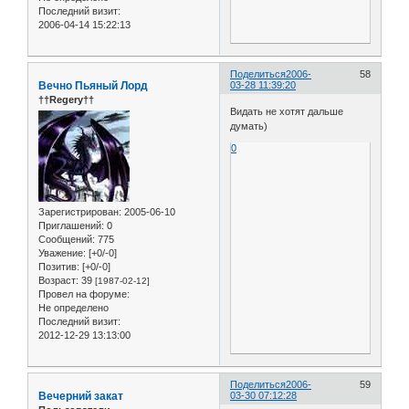
Последний визит:
2006-04-14 15:22:13
Поделиться
2006-
58
Вечно Пьяный Лорд
03-28 11:39:20
††Regery††
Видать не хотят дальше
думать)
0
Зарегистрирован
: 2005-06-10
Приглашений:
0
Сообщений:
775
Уважение:
[+0/-0]
Позитив:
[+0/-0]
Возраст:
39
[1987-02-12]
Провел на форуме:
Не определено
Последний визит:
2012-12-29 13:13:00
Поделиться
2006-
59
Вечерний закат
03-30 07:12:28