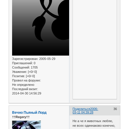
Зарегистрирован
: 2005-05-29
Приглашений:
0
Сообщений:
1705
Уважение:
[+0/-0]
Позитив:
[+0/-0]
Провел на форуме:
Не определено
Последний визит:
2014-04-30 14:56:29
Поделиться
2006-
36
Вечно Пьяный Лорд
03-11 04:39:28
††Regery††
Не а че я животных люблю,
не всех одиннаково конечно,