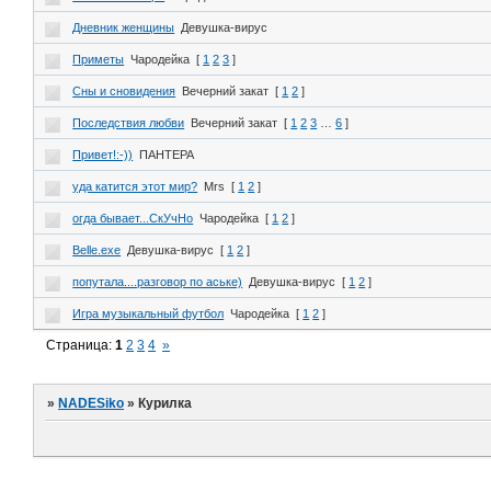
Дневник женщины
Девушка-вирус
Приметы
Чародейка
[
1
2
3
]
Сны и сновидения
Вечерний закат
[
1
2
]
Последствия любви
Вечерний закат
[
1
2
3
…
6
]
Привет!:-))
ПАНТЕРА
уда катится этот мир?
Mrs
[
1
2
]
огда бывает...СкУчНо
Чародейка
[
1
2
]
Belle.exe
Девушка-вирус
[
1
2
]
попутала....разговор по аське)
Девушка-вирус
[
1
2
]
Игра музыкальный футбол
Чародейка
[
1
2
]
Страница:
1
2
3
4
»
»
NADESiko
»
Курилка