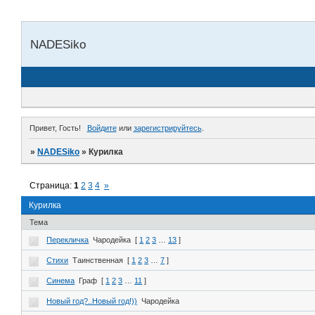
NADESiko
Привет, Гость!
Войдите
или
зарегистрируйтесь
.
»
NADESiko
»
Курилка
Страница:
1
2
3
4
»
Курилка
Тема
Перекличка
Чародейка
[
1
2
3
…
13
]
Стихи
Таинственная
[
1
2
3
…
7
]
Синема
Граф
[
1
2
3
…
11
]
Новый год?..Новый год!))
Чародейка