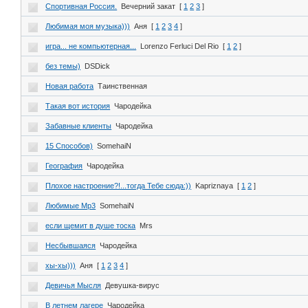
Спортивная Россия.
Вечерний закат
[
1
2
3
]
Любимая моя музыка)))
Аня
[
1
2
3
4
]
игра... не компьютерная...
Lorenzo Ferluci Del Rio
[
1
2
]
без темы)
DSDick
Новая работа
Таинственная
Такая вот история
Чародейка
Забавные клиенты
Чародейка
15 Cпособов)
SomehaiN
География
Чародейка
Плохое настроение?!...тогда Тебе сюда:))
Kapriznaya
[
1
2
]
Любимые Mp3
SomehaiN
если щемит в душе тоска
Mrs
Несбывшаяся
Чародейка
хы-хы)))
Аня
[
1
2
3
4
]
Девичья Мысля
Девушка-вирус
В летнем лагере
Чародейка