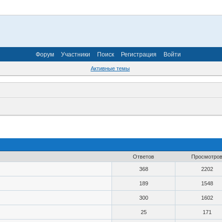
Форум
Участники
Поиск
Регистрация
Войти
Активные темы
Ответов
Просмотро
368
2202
189
1548
300
1602
25
171