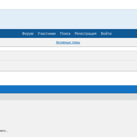
Форум
Участники
Поиск
Регистрация
Войти
Активные темы
его...