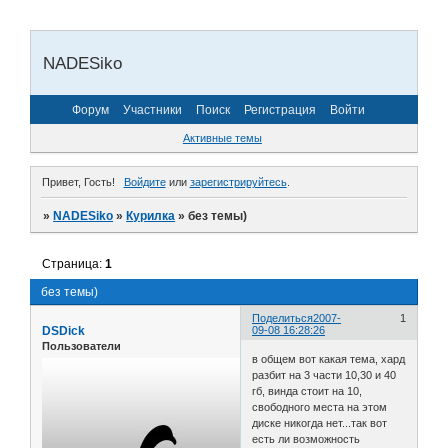
NADESiko
Форум
Участники
Поиск
Регистрация
Войти
Активные темы
Привет, Гость!
Войдите
или
зарегистрируйтесь
.
»
NADESiko
»
Курилка
»
без темы)
Страница:
1
без темы)
Поделиться
2007-
1
DSDick
09-08 16:28:26
Пользователи
в общем вот какая тема, хард
разбит на 3 части 10,30 и 40
гб, винда стоит на 10,
свободного места на этом
диске никогда нет...так вот
есть ли возможность