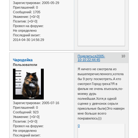
Зарегистрирован
: 2005-05-29
Приглашений:
0
Сообщений:
1705
Уважение:
[+0/-0]
Позитив:
[+0/-0]
Провел на форуме:
Не определено
Последний визит:
2014-04-30 14:56:29
Поделиться
2005-
10
Чародейка
10-10 22:44:45
Пользователи
Я ничего не смотрела из
вышеперечисленного,хотела
бы 9 роту посмотреть.А кто
смотрел Город греха?Я в
фильм не очень въехала,по-
моему дурь
полнейшая.Хотя,в одной
Зарегистрирован
: 2005-07-16
сценке у девчонок серьги
Приглашений:
0
прикольные были)Это наверн
Сообщений:
923
мне больше всего
Уважение:
[+0/-0]
понравилось)))
Позитив:
[+0/-0]
0
Провел на форуме:
Не определено
Последний визит: