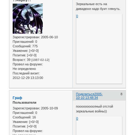
Зеркальные есть на
дивидюхе надо буит глянуть.
0
Зарегистрирован
: 2005-06-10
Приглашений:
0
Сообщений:
775
Уважение:
[+0/-0]
Позитив:
[+0/-0]
Возраст:
39
[1987-02-12]
Провел на форуме:
Не определено
Последний визит:
2012-12-29 13:13:00
Поделиться
2005-
8
Граф
10-10 13:48:34
Пользователи
пооооооооолный отстой
Зарегистрирован
: 2005-10-09
зеркальные войны))
Приглашений:
0
Сообщений:
16
0
Уважение:
[+0/-0]
Позитив:
[+0/-0]
Провел на форуме: