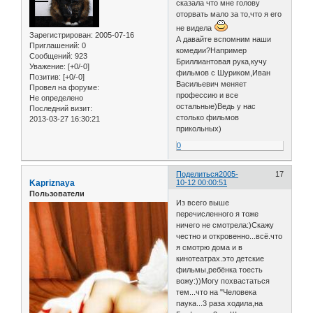
сказала что мне голову
оторвать мало за то,что я его
не видела
Зарегистрирован
: 2005-07-16
А давайте вспомним наши
Приглашений:
0
комедии?Например
Сообщений:
923
Бриллиантовая рука,кучу
Уважение:
[+0/-0]
фильмов с Шуриком,Иван
Позитив:
[+0/-0]
Васильевич меняет
Провел на форуме:
профессию и все
Не определено
остальные)Ведь у нас
Последний визит:
столько фильмов
2013-03-27 16:30:21
прикольных)
0
Поделиться
2005-
17
Kapriznaya
10-12 00:00:51
Пользователи
Из всего выше
перечисленного я тоже
ничего не смотрела:)Скажу
честно и откровенно...всё.что
я смотрю дома и в
кинотеатрах.это детские
фильмы,ребёнка тоесть
вожу:))Могу похвастаться
тем...что на "Человека
паука...3 раза ходила,на