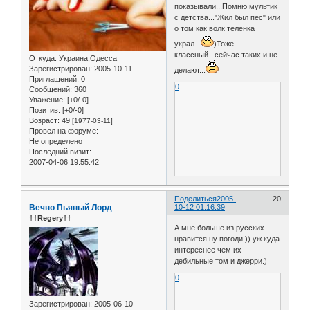
показывали...Помню мультик
с детства..."Жил был пёс" или
о том как волк телёнка
украл...
)Тоже
классный...сейчас таких и не
Откуда:
Украина,Одесса
Зарегистрирован
: 2005-10-11
делают...
Приглашений:
0
0
Сообщений:
360
Уважение:
[+0/-0]
Позитив:
[+0/-0]
Возраст:
49
[1977-03-11]
Провел на форуме:
Не определено
Последний визит:
2007-04-06 19:55:42
Поделиться
2005-
20
Вечно Пьяный Лорд
10-12 01:16:39
††Regery††
А мне больше из русских
нравится ну погоди.)) уж куда
интереснее чем их
дебильные том и джерри.)
0
Зарегистрирован
: 2005-06-10