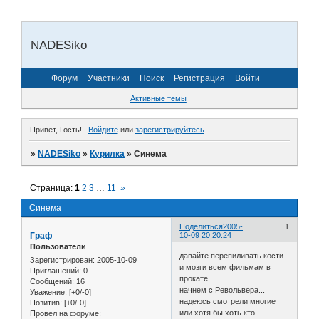
NADESiko
Форум
Участники
Поиск
Регистрация
Войти
Активные темы
Привет, Гость!
Войдите
или
зарегистрируйтесь
.
»
NADESiko
»
Курилка
»
Синема
Страница:
1
2
3
…
11
»
Синема
Поделиться
2005-
1
Граф
10-09 20:20:24
Пользователи
давайте перепиливать кости
Зарегистрирован
: 2005-10-09
и мозги всем фильмам в
Приглашений:
0
прокате...
Сообщений:
16
начнем с Револьвера...
Уважение:
[+0/-0]
надеюсь смотрели многие
Позитив:
[+0/-0]
или хотя бы хоть кто...
Провел на форуме: