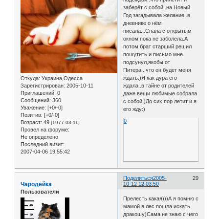
заберёт с собой..на Новый
Год загадывала желание..в
дневнике о нём
писала...Спала с открытым
окном пока не заболела.А
потом брат старший решил
пошутить и письмо мне
подсунул,якобы от
Питера...что он будет меня
ждать:)Я как дура его
Откуда:
Украина,Одесса
Зарегистрирован
: 2005-10-11
ждала..в тайне от родителей
Приглашений:
0
даже вещи любимые собрала
Сообщений:
360
с собой:)До сих пор летит и я
Уважение:
[+0/-0]
его жду:)
Позитив:
[+0/-0]
0
Возраст:
49
[1977-03-11]
Провел на форуме:
Не определено
Последний визит:
2007-04-06 19:55:42
Поделиться
2005-
29
Чародейка
10-12 12:03:50
Пользователи
Прелесть какая)))А я помню с
мамой в лес пошла искать
дракошу)Сама не знаю с чего