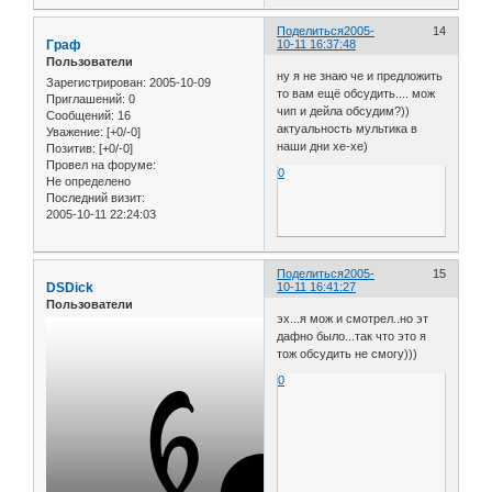
Поделиться
2005-
14
Граф
10-11 16:37:48
Пользователи
ну я не знаю че и предложить
Зарегистрирован
: 2005-10-09
то вам ещё обсудить.... мож
Приглашений:
0
чип и дейла обсудим?))
Сообщений:
16
актуальность мультика в
Уважение:
[+0/-0]
наши дни хе-хе)
Позитив:
[+0/-0]
Провел на форуме:
0
Не определено
Последний визит:
2005-10-11 22:24:03
Поделиться
2005-
15
DSDick
10-11 16:41:27
Пользователи
эх...я мож и смотрел..но эт
дафно было...так что это я
тож обсудить не смогу)))
0