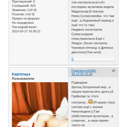
Приглашений:
0
тож смотрела всего.Из
Сообщений:
923
последних мультиков видела
Уважение:
[+0/-0]
Мадагаскар,В поисках
Позитив:
[+0/-0]
Немо,Суперсемейка что там
Провел на форуме:
ещё...а,Ледниковый период и
Не определено
ещё что-то там)
Последний визит:
Недавно посмотрела
2013-03-27 16:30:21
Сумасшедшие
гонки,прикольно.Ещё с
Линдси ,Лохан смотрела
Чумовую пятницу и Дрянных
девчонок))Тож ничё)
0
Поделиться
2005-
19
Kapriznaya
10-12 01:13:18
Пользователи
Подводная
братва,Затерянный мир...в
общем перечислять долго:)А
Гарфилда ты этого
смотрела...
)Я краем глаза
смотрю ещё с малым
Никеллодион:))Там
убийственные мультяшки...а
словечки....в наше время
такого не