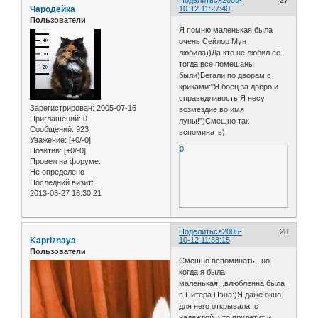
Поделиться
2005-
27
Чародейка
10-12 11:27:40
Пользователи
Я помню маленькая была
очень Сейлор Мун
любила))Да кто не любил её
тогда,все помешаны
были)Бегали по дворам с
криками:"Я боец за добро и
справедливость!Я несу
Зарегистрирован
: 2005-07-16
возмездие во имя
Приглашений:
0
луны!")Смешно так
Сообщений:
923
вспоминать)
Уважение:
[+0/-0]
0
Позитив:
[+0/-0]
Провел на форуме:
Не определено
Последний визит:
2013-03-27 16:30:21
Поделиться
2005-
28
Kapriznaya
10-12 11:38:15
Пользователи
Смешно вспоминать...но
когда я была
маленькая...влюбленна была
в Питера Пэна:)Я даже окно
для него открывала..с
надеждой..что прилетит и