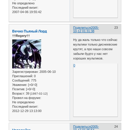
Не определено
Последний визит:
2007-04-06 19:55:42
Поделиться
2005-
23
Вечно Пьяный Лорд
10-12 01:31:38
††Regery††
Ну да жаль только что сейчас
мультики только диснеевские
крутят, а про наши совсем
забыли будто у нас нет
хороших мультиков.
0
Зарегистрирован
: 2005-06-10
Приглашений:
0
Сообщений:
775
Уважение:
[+0/-0]
Позитив:
[+0/-0]
Возраст:
39
[1987-02-12]
Провел на форуме:
Не определено
Последний визит:
2012-12-29 13:13:00
Поделиться
2005-
24
10-12 01:35:54