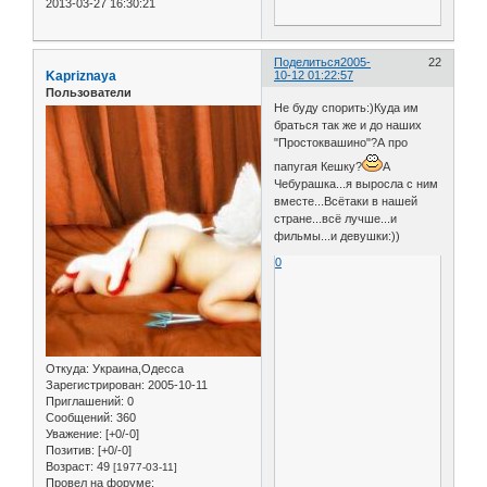
2013-03-27 16:30:21
Поделиться
2005-
22
Kapriznaya
10-12 01:22:57
Пользователи
Не буду спорить:)Куда им
браться так же и до наших
"Простоквашино"?А про
папугая Кешку?
А
Чебурашка...я выросла с ним
вместе...Всётаки в нашей
стране...всё лучше...и
фильмы...и девушки:))
0
Откуда:
Украина,Одесса
Зарегистрирован
: 2005-10-11
Приглашений:
0
Сообщений:
360
Уважение:
[+0/-0]
Позитив:
[+0/-0]
Возраст:
49
[1977-03-11]
Провел на форуме: