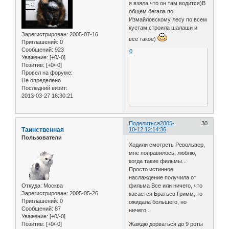
я взяла что он там водится)В
общем бегала по
Измайловскому лесу по всем
кустам,строила шалаши и
Зарегистрирован
: 2005-07-16
всё такое)
Приглашений:
0
Сообщений:
923
0
Уважение:
[+0/-0]
Позитив:
[+0/-0]
Провел на форуме:
Не определено
Последний визит:
2013-03-27 16:30:21
Поделиться
2005-
30
Таинственная
10-12 12:14:36
Пользователи
Ходили смотреть Револьвер,
мне понравилось, люблю,
когда такие фильмы...
Просто истинное
наслаждение получила от
Откуда:
Москва
фильма Все или ничего, что
Зарегистрирован
: 2005-05-26
касается Братьев Гримм, то
Приглашений:
0
ожидала большего, но
Сообщений:
87
ничего...
Уважение:
[+0/-0]
Позитив:
[+0/-0]
Жаждю дорваться до 9 роты