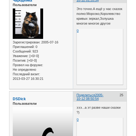
Чародейка
Пользователи
Это точно.А ещё у нас сказок
полно:Морозко,Королевство
кривых зеркал,Золушка
многое многое другое
0
Зарегистрирован
: 2005-07-16
Приглашений:
0
Сообщений:
923
Уважение:
[+0/-0]
Позитив:
[+0/-0]
Провел на форуме:
Не определено
Последний визит:
2013-03-27 16:30:21
Поделиться
2005-
25
DSDick
10-12 08:50:54
Пользователи
эээ...а эт разве наши сказки
?)
0