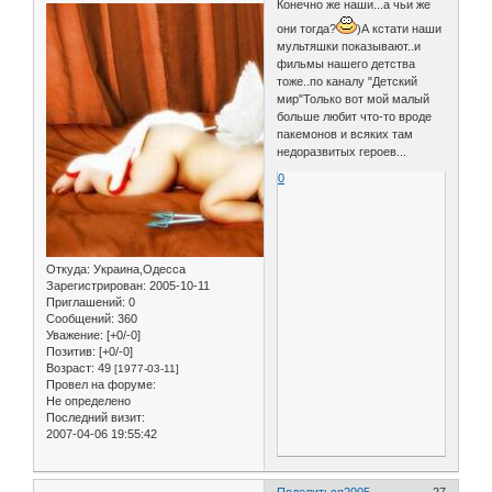
Конечно же наши...а чьи же
они тогда?
)А кстати наши
мультяшки показывают..и
фильмы нашего детства
тоже..по каналу "Детский
мир"Только вот мой малый
больше любит что-то вроде
пакемонов и всяких там
недоразвитых героев...
0
Откуда:
Украина,Одесса
Зарегистрирован
: 2005-10-11
Приглашений:
0
Сообщений:
360
Уважение:
[+0/-0]
Позитив:
[+0/-0]
Возраст:
49
[1977-03-11]
Провел на форуме:
Не определено
Последний визит:
2007-04-06 19:55:42