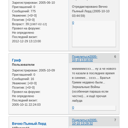
Зарегистрирован
: 2005-06-10
Отредактировано Вечно
Приглашений:
0
Пьяный Лорд (2005-10-10
Сообщений:
775
Уважение:
[+0/-0]
03:44:59)
Позитив:
[+0/-0]
0
Возраст:
39
[1987-02-12]
Провел на форуме:
Не определено
Последний визит:
2012-12-29 13:13:00
Поделиться
2005-
6
Граф
10-10 13:16:02
Пользователи
ммммммэээ.... ну а че нового
Зарегистрирован
: 2005-10-09
то казали в последнее время
Приглашений:
0
в синеме... ээээ.... Братья
Сообщений:
16
Гримм недавно были...
Уважение:
[+0/-0]
Зеркальные Войны
Позитив:
[+0/-0]
(особенная параша если
Провел на форуме:
Не определено
честно)... и ещё прочая
Последний визит:
лабуда
2005-10-11 22:24:03
0
Поделиться
2005-
7
Вечно Пьяный Лорд
10-10 13:29:32
††Regery††