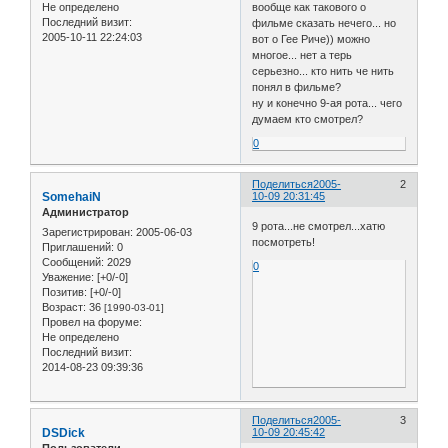
Не определено
вообще как такового о
Последний визит:
фильме сказать нечего... но
2005-10-11 22:24:03
вот о Гее Риче)) можно
многое... нет а терь
серьезно... кто нить че нить
понял в фильме?
ну и конечно 9-ая рота... чего
думаем кто смотрел?
0
Поделиться
2005-
2
SomehaiN
10-09 20:31:45
Администратор
9 рота...не смотрел...хатю
Зарегистрирован
: 2005-06-03
посмотреть!
Приглашений:
0
Сообщений:
2029
0
Уважение:
[+0/-0]
Позитив:
[+0/-0]
Возраст:
36
[1990-03-01]
Провел на форуме:
Не определено
Последний визит:
2014-08-23 09:39:36
Поделиться
2005-
3
DSDick
10-09 20:45:42