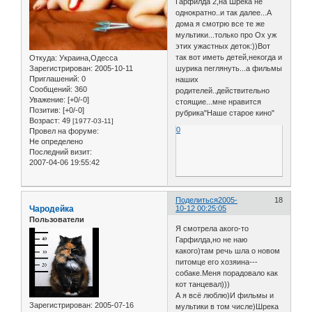
Гарфилда 2,на Шрека не
однократно..и так далее...А
дома я смотрю все те же
мультики...только про Ох уж
этих ужастных деток:))Вот
так вот иметь детей,некогда и
Откуда:
Украина,Одесса
Зарегистрирован
: 2005-10-11
шурика пеглянуть...а фильмы
Приглашений:
0
наших
Сообщений:
360
родителей..действительно
Уважение:
[+0/-0]
стоящие...мне нравится
Позитив:
[+0/-0]
рубрика"Наше старое кино"
Возраст:
49
[1977-03-11]
0
Провел на форуме:
Не определено
Последний визит:
2007-04-06 19:55:42
Поделиться
2005-
18
Чародейка
10-12 00:25:05
Пользователи
Я смотрела акого-то
Гарфилда,но не наю
какого)там речь шла о новом
питомце его хозяина---
собаке.Меня порадовало как
кот танцевал)))
А я всё люблю)И фильмы и
Зарегистрирован
: 2005-07-16
мультики в том числе)Шрека