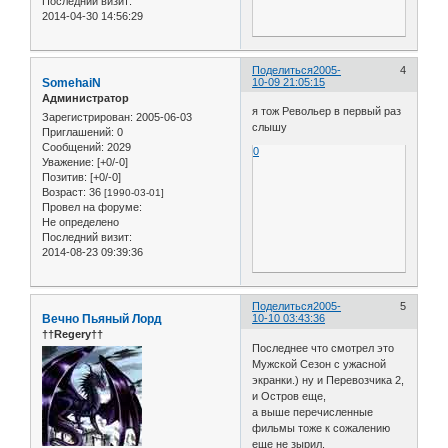
Последний визит:
2014-04-30 14:56:29
Поделиться
2005-
4
SomehaiN
10-09 21:05:15
Администратор
я тож Револьер в первый раз
Зарегистрирован
: 2005-06-03
слышу
Приглашений:
0
Сообщений:
2029
0
Уважение:
[+0/-0]
Позитив:
[+0/-0]
Возраст:
36
[1990-03-01]
Провел на форуме:
Не определено
Последний визит:
2014-08-23 09:39:36
Поделиться
2005-
5
Вечно Пьяный Лорд
10-10 03:43:36
††Regery††
Последнее что смотрел это
Мужской Сезон с ужасной
экранки.) ну и Перевозчика 2,
и Остров еще,
а выше перечисленные
фильмы тоже к сожалению
еще не зырил.