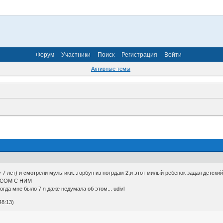
Форум
Участники
Поиск
Регистрация
Войти
Активные темы
 7 лет) и смотрели мультики...горбун из нотрдам 2,и этот милый ребенок задал детски
СЕСОМ С НИМ
да мне было 7 я даже недумала об этом... udivl
48:13)