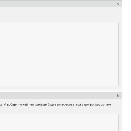
5
6
ку. А вобще пускай чем раньше будут интересоваться этим вопросом тем