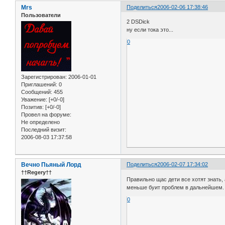
Mrs
Поделиться
2006-02-06 17:38:46
Пользователи
2 DSDick
ну если тока это...
0
Зарегистрирован
: 2006-01-01
Приглашений:
0
Сообщений:
455
Уважение:
[+0/-0]
Позитив:
[+0/-0]
Провел на форуме:
Не определено
Последний визит:
2006-08-03 17:37:58
Вечно Пьяный Лорд
Поделиться
2006-02-07 17:34:02
††Regery††
Правильно щас дети все хотят знать
меньше буит проблем в дальнейшем.
0