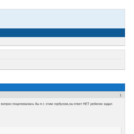
1
й вопрос:поцеловалась бы я с этим горбуном,на ответ НЕТ ребенок задал