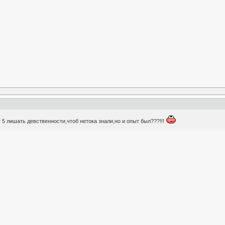
т 5 лишать девственности,чтоб нетока знали,но и опыт был???!!!