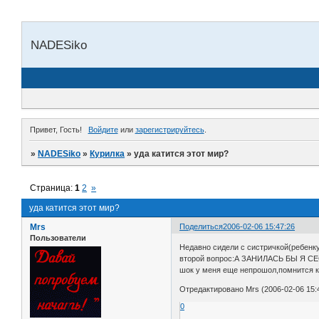
NADESiko
Привет, Гость!
Войдите
или
зарегистрируйтесь
.
»
NADESiko
»
Курилка
»
уда катится этот мир?
Страница:
1
2
»
уда катится этот мир?
Mrs
Поделиться
2006-02-06 15:47:26
Пользователи
Недавно сидели с систричкой(ребенку
второй вопрос:А ЗАНИЛАСЬ БЫ Я 
шок у меня еще непрошол,помнится ког
Отредактировано Mrs (2006-02-06 15:
0