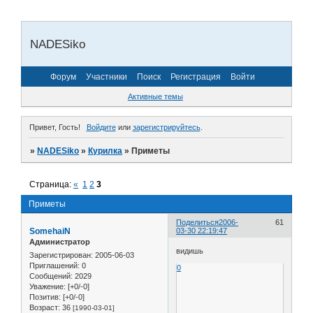
NADESiko
Форум
Участники
Поиск
Регистрация
Войти
Активные темы
Привет, Гость!
Войдите
или
зарегистрируйтесь
.
»
NADESiko
»
Курилка
»
Приметы
Страница:
«
1
2
3
Приметы
Поделиться
2006-
61
SomehaiN
03-30 22:19:47
Администратор
видишь
Зарегистрирован
: 2005-06-03
Приглашений:
0
0
Сообщений:
2029
Уважение:
[+0/-0]
Позитив:
[+0/-0]
Возраст:
36
[1990-03-01]