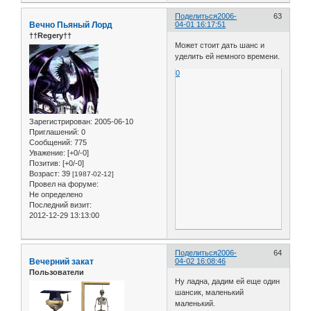
Поделиться
2006-
63
Вечно Пьяный Лорд
04-01 16:17:51
††Regery††
Может стоит дать шанс и
уделить ей немного времени.
0
Зарегистрирован
: 2005-06-10
Приглашений:
0
Сообщений:
775
Уважение:
[+0/-0]
Позитив:
[+0/-0]
Возраст:
39
[1987-02-12]
Провел на форуме:
Не определено
Последний визит:
2012-12-29 13:13:00
Поделиться
2006-
64
Вечерний закат
04-02 16:08:46
Пользователи
Ну ладна, дадим ей еще один
шансик, маленький
маленький.