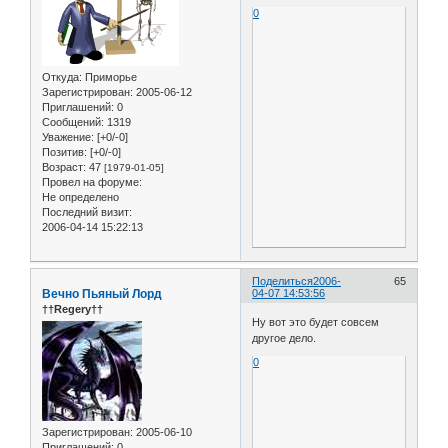
0
Откуда:
Приморье
Зарегистрирован
: 2005-06-12
Приглашений:
0
Сообщений:
1319
Уважение:
[+0/-0]
Позитив:
[+0/-0]
Возраст:
47
[1979-01-05]
Провел на форуме:
Не определено
Последний визит:
2006-04-14 15:22:13
Поделиться
2006-
65
Вечно Пьяный Лорд
04-07 14:53:56
††Regery††
Ну вот это будет совсем
другое дело.
0
Зарегистрирован
: 2005-06-10
Приглашений:
0