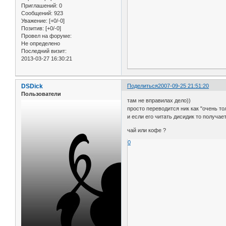
Приглашений:
0
Сообщений:
923
Уважение:
[+0/-0]
Позитив:
[+0/-0]
Провел на форуме:
Не определено
Последний визит:
2013-03-27 16:30:21
DSDick
Поделиться
2007-09-25 21:51:20
Пользователи
там не вправилах дело))
просто переводится ник как "очень то
и если его читать дисидик то получае
чай или кофе ?
0