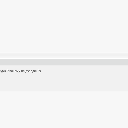
идик ? почему не дээсдик ?)