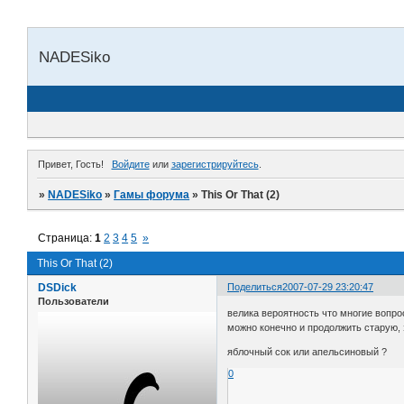
NADESiko
Привет, Гость!
Войдите
или
зарегистрируйтесь
.
»
NADESiko
»
Гамы форума
»
This Or That (2)
Страница:
1
2
3
4
5
»
This Or That (2)
DSDick
Поделиться
2007-07-29 23:20:47
Пользователи
велика вероятность что многие вопро
можно конечно и продолжить старую, 
яблочный сок или апельсиновый ?
0