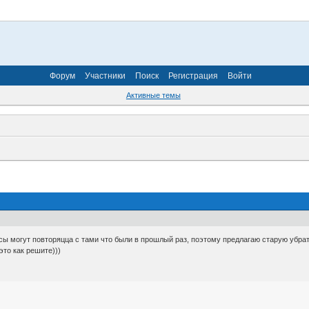
Форум
Участники
Поиск
Регистрация
Войти
Активные темы
сы могут повторяцца с тами что были в прошлый раз, поэтому предлагаю старую убрать
это как решите)))