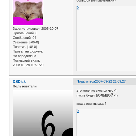
большой или маленький?
0
Зарегистрирован
: 2005-10-07
Приглашений:
0
Сообщений:
94
Уважение:
[+0/-0]
Позитив:
[+0/-0]
Провел на форуме:
Не определено
Последний визит:
2008-01-28 10:51:20
DSDick
Поделиться
2007-09-22 21:09:27
Пользователи
это конечно смотря что -)
пусть будет БОЛЬШОЙ -))
клава или мышка ?
0