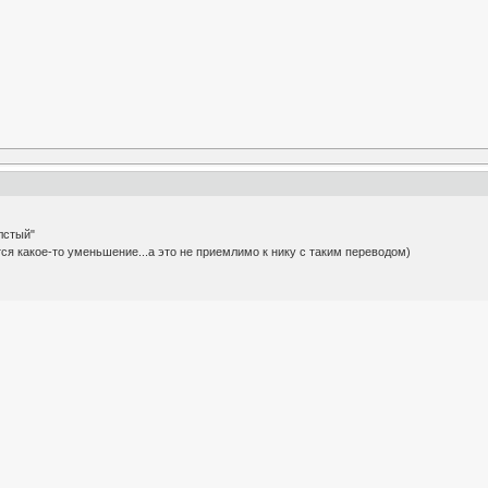
лстый"
тся какое-то уменьшение...а это не приемлимо к нику с таким переводом)