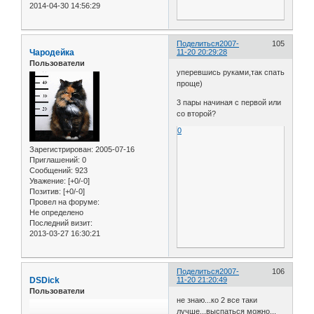
2014-04-30 14:56:29
Поделиться
2007-
105
Чародейка
11-20 20:29:28
Пользователи
уперевшись руками,так спать
проще)
3 пары начиная с первой или
со второй?
0
Зарегистрирован
: 2005-07-16
Приглашений:
0
Сообщений:
923
Уважение:
[+0/-0]
Позитив:
[+0/-0]
Провел на форуме:
Не определено
Последний визит:
2013-03-27 16:30:21
Поделиться
2007-
106
DSDick
11-20 21:20:49
Пользователи
не знаю...ко 2 все таки
лучше...выспаться можно...