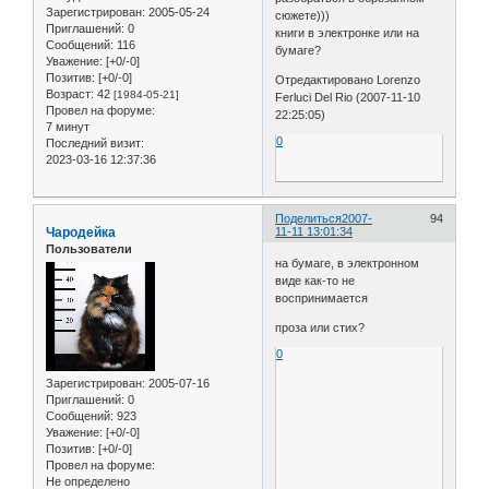
Зарегистрирован
: 2005-05-24
сюжете)))
Приглашений:
0
книги в электронке или на
Сообщений:
116
бумаге?
Уважение:
[+0/-0]
Позитив:
[+0/-0]
Отредактировано Lorenzo
Возраст:
42
[1984-05-21]
Ferluci Del Rio (2007-11-10
Провел на форуме:
22:25:05)
7 минут
0
Последний визит:
2023-03-16 12:37:36
Поделиться
2007-
94
Чародейка
11-11 13:01:34
Пользователи
на бумаге, в электронном
виде как-то не
воспринимается
проза или стих?
0
Зарегистрирован
: 2005-07-16
Приглашений:
0
Сообщений:
923
Уважение:
[+0/-0]
Позитив:
[+0/-0]
Провел на форуме:
Не определено