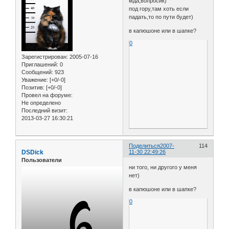
мда,вопросик)
под гору,там хоть если
падать,то по пути будет)
в капюшоне или в шапке?
0
Зарегистрирован
: 2005-07-16
Приглашений:
0
Сообщений:
923
Уважение:
[+0/-0]
Позитив:
[+0/-0]
Провел на форуме:
Не определено
Последний визит:
2013-03-27 16:30:21
Поделиться
2007-
114
DSDick
11-30 22:49:26
Пользователи
ни того, ни другого у меня
нет)
в капюшоне или в шапке?
0