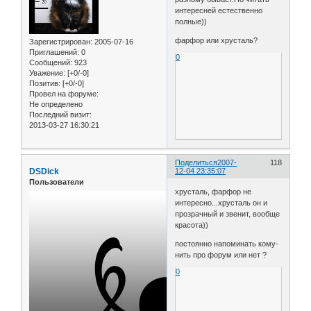
интересней естественно
полные))
фарфор или хрусталь?
Зарегистрирован
: 2005-07-16
Приглашений:
0
0
Сообщений:
923
Уважение:
[+0/-0]
Позитив:
[+0/-0]
Провел на форуме:
Не определено
Последний визит:
2013-03-27 16:30:21
Поделиться
2007-
118
DSDick
12-04 23:35:07
Пользователи
хрусталь, фарфор не
интересно...хрусталь он и
прозрачный и звенит, вообще
красота))
постоянно напоминать кому-
нить про форум или нет ?
0