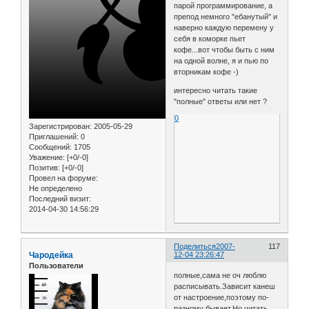
парой программирование, а
препод немного "ебанутый" и
наверно каждую перемену у
себя в коморке пьет
кофе...вот чтобы быть с ним
на одной волне, я и пью по
вторникам кофе -)
интересно читать такие
"полные" ответы или нет ?
0
Зарегистрирован
: 2005-05-29
Приглашений:
0
Сообщений:
1705
Уважение:
[+0/-0]
Позитив:
[+0/-0]
Провел на форуме:
Не определено
Последний визит:
2014-04-30 14:56:29
Поделиться
2007-
117
Чародейка
12-04 23:26:47
Пользователи
полные,сама не оч люблю
расписывать.Зависит канеш
от настроение,поэтому по-
разному бывает.Но читать