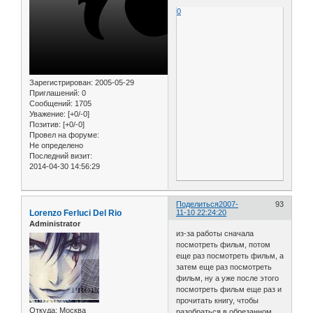
0
Зарегистрирован
: 2005-05-29
Приглашений:
0
Сообщений:
1705
Уважение:
[+0/-0]
Позитив:
[+0/-0]
Провел на форуме:
Не определено
Последний визит:
2014-04-30 14:56:29
Поделиться
2007-
93
Lorenzo Ferluci Del Rio
11-10 22:24:20
Administrator
из-за работы сначала
посмотреть фильм, потом
еще раз посмотреть фильм, а
затем еще раз посмотреть
фильм, ну а уже после этого
посмотреть фильм еще раз и
прочитать книгу, чтобы
Откуда:
Москва
разобраться в обрезанном