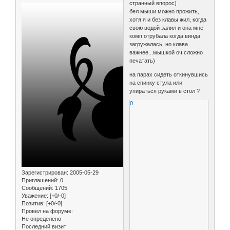
странный впорос)
бел мыши можно прожить,
хотя я и без клавы жил, когда
свою водой залил и она мне
комп отрубала когда винда
загружалась, но клава
важнее...мышкой оч сложно
печатать)
на парах сидеть откинувшись
на спинку стула или
упираться руками в стол ?
0
Зарегистрирован
: 2005-05-29
Приглашений:
0
Сообщений:
1705
Уважение:
[+0/-0]
Позитив:
[+0/-0]
Провел на форуме:
Не определено
Последний визит: