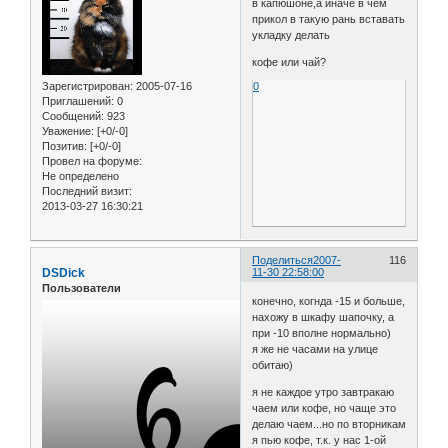
в капюшоне,а иначе в чём
прикол в такую рань вставать
укладку делать
кофе или чай?
Зарегистрирован
: 2005-07-16
0
Приглашений:
0
Сообщений:
923
Уважение:
[+0/-0]
Позитив:
[+0/-0]
Провел на форуме:
Не определено
Последний визит:
2013-03-27 16:30:21
Поделиться
2007-
116
DSDick
11-30 22:58:00
Пользователи
конечно, когнда -15 и больше,
нахожу в шкафу шапочку, а
при -10 вполне нормально)
я же не часами на улице
обитаю)
я не каждое утро завтракаю
чаем или кофе, но чаще это
делаю чаем...но по вторникам
я пью кофе, т.к. у нас 1-ой