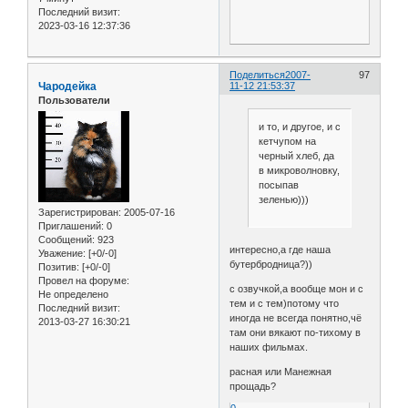
Последний визит:
2023-03-16 12:37:36
Поделиться
2007-
97
Чародейка
11-12 21:53:37
Пользователи
и то, и другое, и с
кетчупом на
черный хлеб, да
в микроволновку,
посыпав
зеленью)))
Зарегистрирован
: 2005-07-16
Приглашений:
0
Сообщений:
923
интересно,а где наша
Уважение:
[+0/-0]
бутербродница?))
Позитив:
[+0/-0]
Провел на форуме:
с озвучкой,а вообще мон и с
Не определено
тем и с тем)потому что
Последний визит:
иногда не всегда понятно,чё
2013-03-27 16:30:21
там они вякают по-тихому в
наших фильмах.
расная или Манежная
прощадь?
0