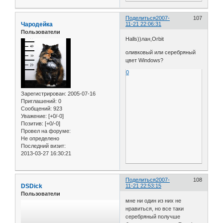
Поделиться
2007-
107
Чародейка
11-21 22:06:31
Пользователи
Halls))лан,Orbit
оливковый или серебряный
цвет Windows?
0
Зарегистрирован
: 2005-07-16
Приглашений:
0
Сообщений:
923
Уважение:
[+0/-0]
Позитив:
[+0/-0]
Провел на форуме:
Не определено
Последний визит:
2013-03-27 16:30:21
Поделиться
2007-
108
DSDick
11-21 22:53:15
Пользователи
мне ни один из них не
нравиться, но все таки
серебряный получше