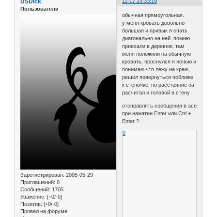
DSDick
11-17 23:33:19
Пользователи
обычная прямоугольная.
у меня кровать довольно
большая и привык я спать
диагонально на ней. помню
приехали в деревню, там
меня положили на обычную
кровать, проснулся я ночью и
понимаю что лежу на краю,
решил повернуться поближе
к стеночке, но расстояние на
расчитал и головой в стену
отсправлять сообщения в асе
при нажатии Enter или Ctrl +
Enter ?
0
Зарегистрирован
: 2005-05-29
Приглашений:
0
Сообщений:
1705
Уважение:
[+0/-0]
Позитив:
[+0/-0]
Провел на форуме: