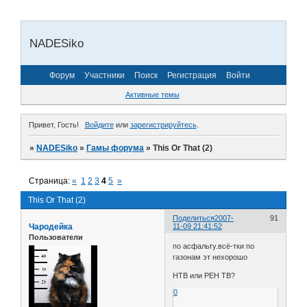
NADESiko
Форум
Участники
Поиск
Регистрация
Войти
Активные темы
Привет, Гость!
Войдите
или
зарегистрируйтесь
.
»
NADESiko
»
Гамы форума
»
This Or That (2)
Страница:
«
1
2
3
4
5
»
This Or That (2)
Поделиться
2007-
91
Чародейка
11-09 21:41:52
Пользователи
по асфальту.всё-тки по
газонам эт нехорошо
НТВ или РЕН ТВ?
0