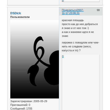
Поделиться
2007-
98
DSDick
11-17 23:06:31
Пользователи
красная площадь
просто как до нее добраться
я знаю и от нее тож -)
а как к манежке идти я не
знаю
пирожки с повидлом или чем-
нить не сладким (мясо,
капуста и тп) ?
0
Зарегистрирован
: 2005-05-29
Приглашений:
0
Сообщений:
1705