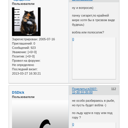
Пользователи
ну и вопросик)
пачку сигарет,по крайней
мере хотя бы в трезвом виде
будешь)
вобла или полосатик?
Зарегистрирован
: 2005-07-16
0
Приглашений:
0
Сообщений:
923
Уважение:
[+0/-0]
Позитив:
[+0/-0]
Провел на форуме:
Не определено
Последний визит:
2013-03-27 16:30:21
Поделиться
2007-
112
DSDick
11-30 22:35:00
Пользователи
не особо разбираюсь в рыбе,
но пусть будет вобла -)
по льду идти в гору или под
гору ?
0