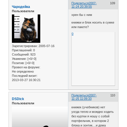
Поделиться
2007-
109
Чародейка
11-24 20:39:55
Пользователи
хрен бы с ним
книжки и блок носить в сумке
или пакете?
0
Зарегистрирован
: 2005-07-16
Приглашений:
0
Сообщений:
923
Уважение:
[+0/-0]
Позитив:
[+0/-0]
Провел на форуме:
Не определено
Последний визит:
2013-03-27 16:30:21
Поделиться
2007-
110
DSDick
11-25 11:09:33
Пользователи
книжек (учебников) нет
уогда тепло и мождно ходить
без куртки я ношу с собой
портфельчик, в котором 2
блока и зонтик....и дома