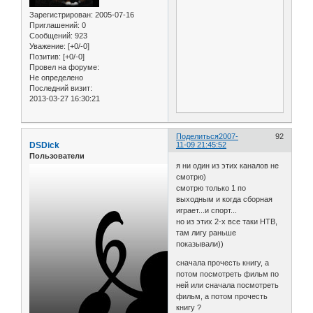
Зарегистрирован
: 2005-07-16
Приглашений:
0
Сообщений:
923
Уважение:
[+0/-0]
Позитив:
[+0/-0]
Провел на форуме:
Не определено
Последний визит:
2013-03-27 16:30:21
Поделиться
2007-
92
DSDick
11-09 21:45:52
Пользователи
я ни один из этих каналов не
смотрю)
смотрю только 1 по
выходным и когда сборная
играет...и спорт...
но из этих 2-х все таки НТВ,
там лигу раньше
показывали))
сначала прочесть книгу, а
потом посмотреть фильм по
ней или сначала посмотреть
фильм, а потом прочесть
книгу ?