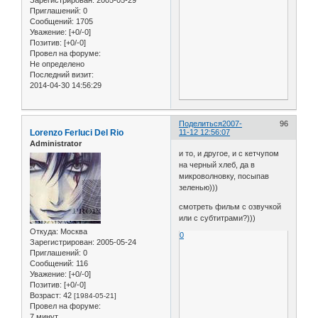
Зарегистрирован
: 2005-05-29
Приглашений:
0
Сообщений:
1705
Уважение:
[+0/-0]
Позитив:
[+0/-0]
Провел на форуме:
Не определено
Последний визит:
2014-04-30 14:56:29
Поделиться
2007-
96
Lorenzo Ferluci Del Rio
11-12 12:56:07
Administrator
и то, и другое, и с кетчупом
на черный хлеб, да в
микроволновку, посыпав
зеленью)))
смотреть фильм с озвучкой
или с субтитрами?)))
Откуда:
Москва
0
Зарегистрирован
: 2005-05-24
Приглашений:
0
Сообщений:
116
Уважение:
[+0/-0]
Позитив:
[+0/-0]
Возраст:
42
[1984-05-21]
Провел на форуме:
7 минут