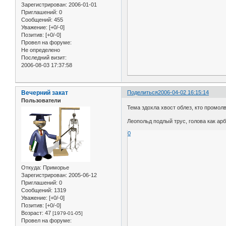
Зарегистрирован
: 2006-01-01
Приглашений:
0
Сообщений:
455
Уважение:
[+0/-0]
Позитив:
[+0/-0]
Провел на форуме:
Не определено
Последний визит:
2006-08-03 17:37:58
Вечерний закат
Поделиться
2006-04-02 16:15:14
Пользователи
Тема здохла хвост облез, кто промолв
Леопольд подлый трус, голова как арб
0
Откуда:
Приморье
Зарегистрирован
: 2005-06-12
Приглашений:
0
Сообщений:
1319
Уважение:
[+0/-0]
Позитив:
[+0/-0]
Возраст:
47
[1979-01-05]
Провел на форуме: