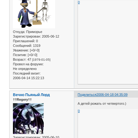
0
Откуда:
Приморье
Зарегистрирован
: 2005-06-12
Приглашений:
0
Сообщений:
1319
Уважение:
[+0/-0]
Позитив:
[+0/-0]
Возраст:
47
[1979-01-05]
Провел на форуме:
Не определено
Последний визит:
2006-04-14 15:22:13
Вечно Пьяный Лорд
Поделиться
2006-04-18 04:35:09
††Regery††
А детей рожать от четвертого.)
0
Зарегистрирован
: 2005-06-10