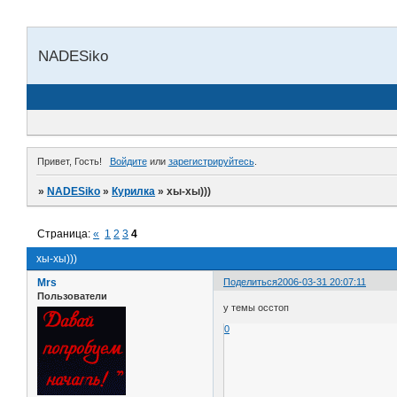
NADESiko
Привет, Гость!
Войдите
или
зарегистрируйтесь
.
»
NADESiko
»
Курилка
»
хы-хы)))
Страница:
«
1
2
3
4
хы-хы)))
Mrs
Поделиться
2006-03-31 20:07:11
Пользователи
у темы осстоп
0