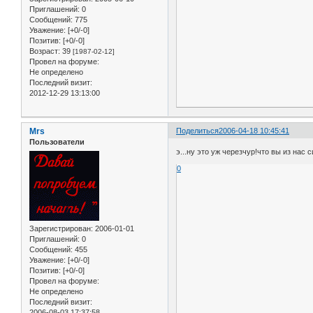
Приглашений:
0
Сообщений:
775
Уважение:
[+0/-0]
Позитив:
[+0/-0]
Возраст:
39
[1987-02-12]
Провел на форуме:
Не определено
Последний визит:
2012-12-29 13:13:00
Mrs
Поделиться
2006-04-18 10:45:41
Пользователи
э...ну это уж черезчур!что вы из нас 
0
Зарегистрирован
: 2006-01-01
Приглашений:
0
Сообщений:
455
Уважение:
[+0/-0]
Позитив:
[+0/-0]
Провел на форуме:
Не определено
Последний визит:
2006-08-03 17:37:58