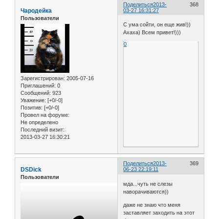
Поделиться
2013-
368
Чародейка
03-27 16:31:27
Пользователи
С ума сойти, он еще жив!))
Ахаха) Всем привет!)))
0
Зарегистрирован
: 2005-07-16
Приглашений:
0
Сообщений:
923
Уважение:
[+0/-0]
Позитив:
[+0/-0]
Провел на форуме:
Не определено
Последний визит:
2013-03-27 16:30:21
Поделиться
2013-
369
DSDick
06-23 22:19:11
Пользователи
мда...чуть не слезы
наворачиваются))
даже не знаю что меня
заставляет заходить на этот