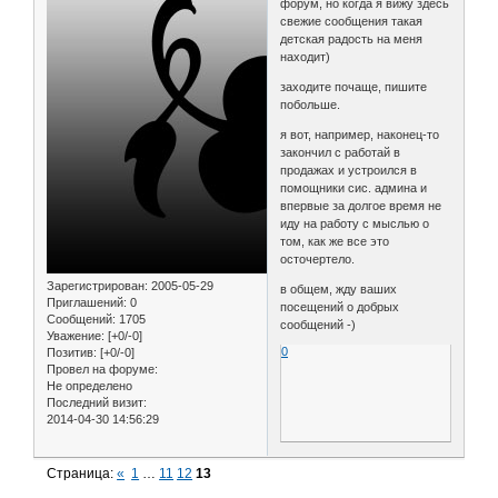
форум, но когда я вижу здесь
свежие сообщения такая
детская радость на меня
находит)
заходите почаще, пишите
побольше.
я вот, например, наконец-то
закончил с работай в
продажах и устроился в
помощники сис. админа и
впервые за долгое время не
иду на работу с мыслью о
том, как же все это
осточертело.
Зарегистрирован
: 2005-05-29
в общем, жду ваших
Приглашений:
0
посещений о добрых
Сообщений:
1705
сообщений -)
Уважение:
[+0/-0]
0
Позитив:
[+0/-0]
Провел на форуме:
Не определено
Последний визит:
2014-04-30 14:56:29
Страница:
«
1
…
11
12
13