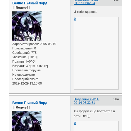
Вечно Пьяный Лорд
01-27 17:02:24
††Regery††
И тебе здарова!
0
Зарегистрирован
: 2005-06-10
Приглашений:
0
Сообщений:
775
Уважение:
[+0/-0]
Позитив:
[+0/-0]
Возраст:
39
[1987-02-12]
Провел на форуме:
Не определено
Последний визит:
2012-12-29 13:13:00
Поделиться
2011-
364
Вечно Пьяный Лорд
09-14 06:32:51
††Regery††
Хы форум еще болтается в
сети...ппц))
0