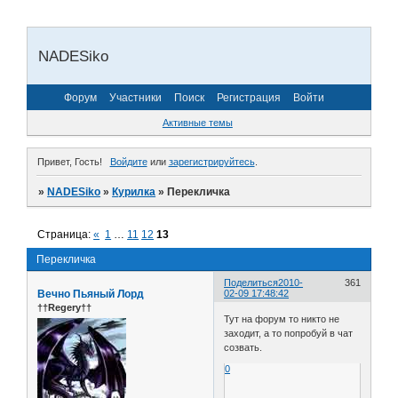
NADESiko
Форум
Участники
Поиск
Регистрация
Войти
Активные темы
Привет, Гость!
Войдите
или
зарегистрируйтесь
.
»
NADESiko
»
Курилка
»
Перекличка
Страница:
«
1
…
11
12
13
Перекличка
Поделиться
2010-
361
Вечно Пьяный Лорд
02-09 17:48:42
††Regery††
Тут на форум то никто не
заходит, а то попробуй в чат
созвать.
0